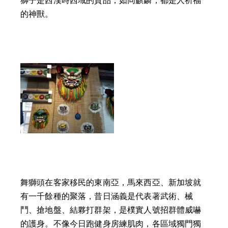
獅子是西漢時西域的貢品，如同麒麟，都是人祈福
的神獸。
舞獅頭在客家移民的東南亞，馬來西亞、新加坡就
有一千餘種的聚落，昔日涵義是代表著武術、械
鬥、搶地盤、結夥打群架，是樸實人號招群體威嚇
的護身。不像今日跑健身房練肌肉，各區域獨門獨