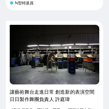
N型特派員
鬆，感受到步調慢下來的自在感。然而隨著女兒榻米
的出生並逐漸長大，摩比開
讓藝術舞台走進日常 創造新的表演空間
日日製作舞團負責人 許庭瑋