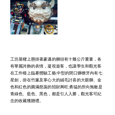
工坊屋樑上懸掛著豪邁的獅頭有十幾公斤重量，各
有華麗誇飾的表情，凝視遊客，也讓學生和觀光客
在工作檯上臨摹體驗工藝;中型的閉口獅獠牙內有七
星劍，掛在竹簾及掌心大的絨毛討喜的大眼獅。金
色和紅色的圓滿慈藹的招財興旺;勇猛的所向無敵是
青綠色、藍色、黑色，都是引人入勝，觀光客可紀
念的收藏獲贈禮。