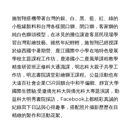
施智翔搭機帶著台灣的銀、白、黑、藍、紅、綠的
小瓶罐顏料和台灣各樣開口獅、閉口獅，客家獅的
純白色獅頭模型，在冰見的攤位讓遊客居民現場學
習台灣彩繪技藝。雖然年紀輕輕，施智翔已經授課
於線西國中暑期營、鹿江國際中小學在地特色發展
學校主題課程工作坊，鹿港國小二鹿風華課程教學
精進研習班正修科大通識課，明志科大親子共學工
作坊，明志書院講堂彩繪獅王課程。公益活動也有
大遠百社會企業CSR回饋台中和平偏鄉、靜宜大學
國際生體驗;受邀僑光科大與僑光科大專題演講，勤
益科大明秀書院採訪，Facebook上都精彩真誠的
紀錄寫下日誌與心得趣事，搭配照片攝影歷歷在目
精緻的製作和活動花絮。