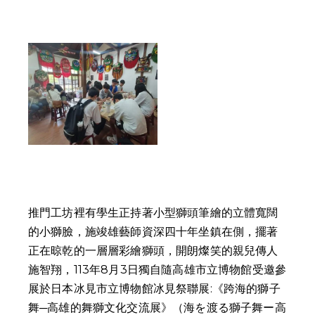
推門工坊裡有學生正持著小型獅頭筆繪的立體寬闊
的小獅臉，施竣雄藝師資深四十年坐鎮在側，擺著
正在晾乾的一層層彩繪獅頭，開朗燦笑的親兒傳人
施智翔，113年8月3日獨自隨高雄市立博物館受邀參
展於日本冰見市立博物館冰見祭聯展:《跨海的獅子
舞─高雄的舞獅文化交流展》（海を渡る獅子舞ー高