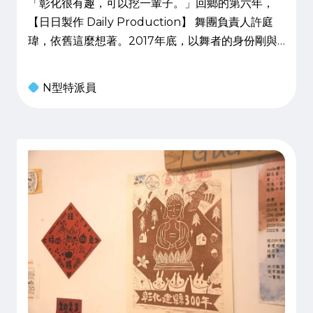
「彰化很有趣，可以挖一輩子。」回鄉的第六年，
【日日製作 Daily Production】 舞團負責人許庭
瑋，依舊這麼想著。2017年底，以舞者的身份剛與
布拉瑞揚舞團續約的他，在隔年過年期間，一場天命
般地神明指示，讓他想起當年上大學前，在舞出《夢
N型特派員
想》這支作品後喊下的誓言：「幾年之後，我要把彰
化翻過來