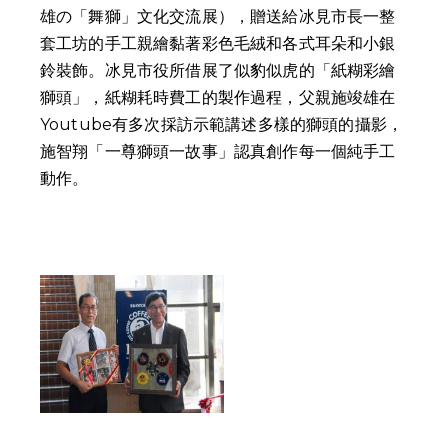
雄の「舞獅」文化交流展），贈送給冰見市長一整
套工坊的手工親繪黏著彩色毛絨和各式耳朵和小銀
鈴裝飾。冰見市役所借展了似豹似虎的「紙糊彩繪
獅頭」，紙糊耗時費工的製作過程，父親施竣雄在
Youtube有多次採訪示範講述多樣的獅頭的攝影，
施智翔「一尊獅頭一故事」認真創作每一個純手工
動作。