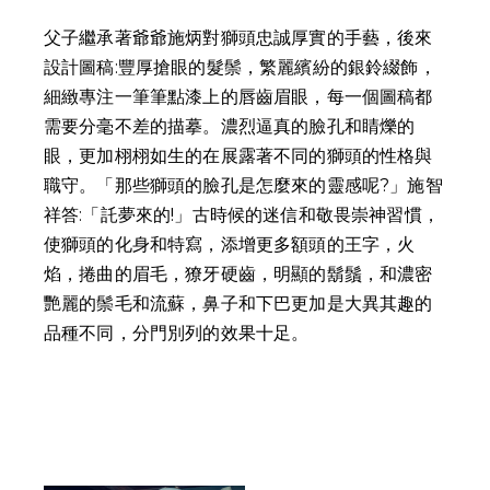
父子繼承著爺爺施炳對獅頭忠誠厚實的手藝，後來
設計圖稿:豐厚搶眼的髮鬃，繁麗繽紛的銀鈴綴飾，
細緻專注一筆筆點漆上的唇齒眉眼，每一個圖稿都
需要分毫不差的描摹。濃烈逼真的臉孔和睛爍的
眼，更加栩栩如生的在展露著不同的獅頭的性格與
職守。「那些獅頭的臉孔是怎麼來的靈感呢?」施智
祥答:「託夢來的!」古時候的迷信和敬畏崇神習慣，
使獅頭的化身和特寫，添增更多額頭的王字，火
焰，捲曲的眉毛，獠牙硬齒，明顯的鬍鬚，和濃密
艷麗的鬃毛和流蘇，鼻子和下巴更加是大異其趣的
品種不同，分門別列的效果十足。