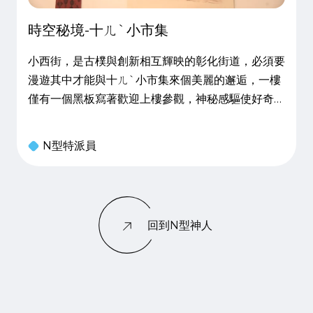
時空秘境-十ㄦˋ小市集
小西街，是古樸與創新相互輝映的彰化街道，必須要
漫遊其中才能與十ㄦˋ小市集來個美麗的邂逅，一樓
僅有一個黑板寫著歡迎上樓參觀，神秘感驅使好奇心
之下，走上二樓推開門將會發現，精巧的商品、暖黃
的光線、嫩綠的植栽、四溢的香氣，時空與空間彷彿
N型特派員
不存在於此地，不知不覺會迷失在十ㄦˋ小市集中，
忘記一切憂慮煩惱。 勇闖
回到N型神人