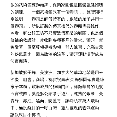
派的武術館練獅頭舞，保衛家園也是團體強健體魄
的訓練。「一個武術館只有一個獅頭，」施智翔特
別說明，「獅頭是師傅持有的，跟隨的弟子共用一
個獅頭」，所以訂製的傳宗接代的獅頭需要維修、
照看，獅公館工坊不只賣造價高昂的獅頭，也是個
修補的救護站，常收到各種客戶的訴求。獅頭，就
象徵著一個至尊領導者帶領一群人練習，充滿古意
的俠氣萬丈。因為政治的沿革，獅頭運動演變成為
節慶商演。
新加坡獅子舞、美澳洲、加拿大的華埠地帶是用來
節慶，廟會，商場，祝賀祝壽表演;舞獅團確實是練
家子本領，震嚇威風的獅頭門面，鮮豔華麗的毛髮
五官裝飾，就是獅公館拿手絕活，純熟的銀漆，亮
青綠、赤紅、黑面、靛藍青，讓獅頭在萬人鑽動
中，極度醒目的一呼百諾，靈活靈現的霸氣躍動，
讓觀眾目不轉睛。，