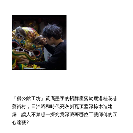
「獅公館工坊」黃底墨字的招牌座落於鹿港桂花巷
藝術村，日治昭和時代亮灰斜瓦頂蓋深棕木造建
築，讓人不禁想一探究竟深藏著哪位工藝師傅的匠
心達藝? 