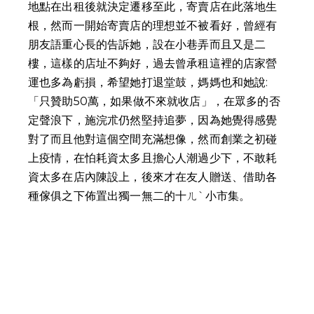
地點在出租後就決定遷移至此，寄賣店在此落地生
根，然而一開始寄賣店的理想並不被看好，曾經有
朋友語重心長的告訴她，設在小巷弄而且又是二
樓，這樣的店址不夠好，過去曾承租這裡的店家營
運也多為虧損，希望她打退堂鼓，媽媽也和她說:
「只贊助50萬，如果做不來就收店」，在眾多的否
定聲浪下，施浣朮仍然堅持追夢，因為她覺得感覺
對了而且他對這個空間充滿想像，然而創業之初碰
上疫情，在怕耗資太多且擔心人潮過少下，不敢耗
資太多在店內陳設上，後來才在友人贈送、借助各
種傢俱之下佈置出獨一無二的十ㄦˋ小市集。