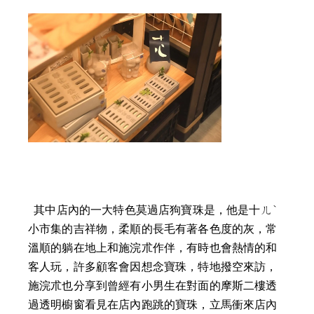
  其中店內的一大特色莫過店狗寶珠是，他是十ㄦˋ
小市集的吉祥物，柔順的長毛有著各色度的灰，常
溫順的躺在地上和施浣朮作伴，有時也會熱情的和
客人玩，許多顧客會因想念寶珠，特地撥空來訪，
施浣朮也分享到曾經有小男生在對面的摩斯二樓透
過透明櫥窗看見在店內跑跳的寶珠，立馬衝來店內