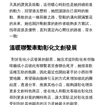
天真的讚賞及鼓勵，這些暖心時刻也是她持續前進
的動力，回望過去歷程，她想謝謝自己當時的衝
動、勇敢的走一條荊棘之路，堅毅的邁向開滿繁花
的未來。她也期許剛創業的創作者能夠多方嘗試，
找尋資源及優勢，直到選定內心嚮往的路後，背水
一戰!
溫暖聯繫牽動彰化文創發展
  對於彰化小店發展的願景，施浣朮提到彰化有些咖
啡廳或小店彼此有聯繫甚至會聯合尾牙，她很喜歡
這種互助的氛圍，因此最近也開始著手於小西街導
覽地圖，希望藉由拋磚引玉的方式來增加彼此的團
結度，透過分享、推廣其他小店，能夠讓彰化增添
更多文創特色商店，使在地人和觀光客能在彰化找
尋到更多好逛的獨特商店，讓大眾駐足於彰化並感
受到別於其他縣市的活力是她最大的願景。