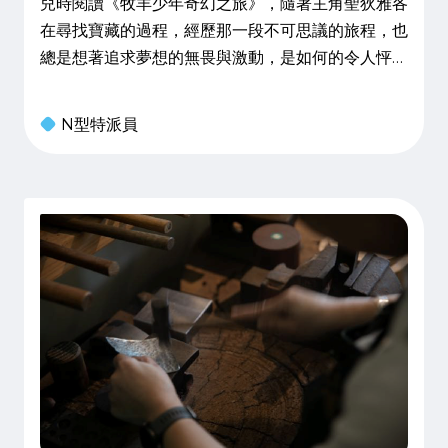
兒時閱讀《牧羊少年奇幻之旅》，隨著主角聖狄雅各
在尋找寶藏的過程，經歷那一段不可思議的旅程，也
總是想著追求夢想的無畏與激動，是如何的令人怦然
心動呢？書中那句「當你全心渴望一件事情，全宇宙
都會聯合起來幫助你」也一直停留在心裡。直到與草
N型特派員
履散仙創辦人周欣宜聊她和草鞋的故事時，書裡原本
平面的句子變得更加具體且