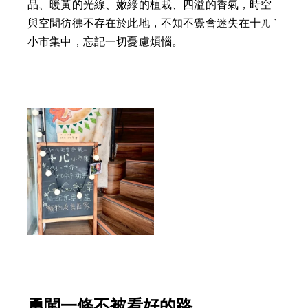
品、暖黃的光線、嫩綠的植栽、四溢的香氣，時空
與空間彷彿不存在於此地，不知不覺會迷失在十ㄦˋ
小市集中，忘記一切憂慮煩惱。 
勇闖一條不被看好的路