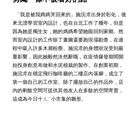
  「我是被我媽媽哭回來的」施浣朮出身於彰化，後
來北漂學習室內設計，也在台北工作了幾年，但是
因為她是獨生女，她的媽媽希望她能回到家鄉。然
而室內設計的工作除了畫圖還要跑現場勘查，在過
程中吸入許多木屑粉塵。施浣朮的身體狀況受到嚴
重影響，因此她毅然決然辭職，在疫情爆發期間開
始投身創意布做和水泥植栽的製作。在創業初期，
施浣朮在穩定飛行咖啡廳的二樓店內落腳，成立了
第一個自己的工作室。除了擺放自己的作品外，店
內的剩餘空間可提供其他友人在多餘的空間寄賣，
這成為今日十ㄦˋ小市集的雛形。