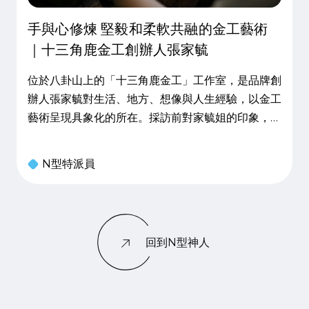
手與心修煉 堅毅和柔軟共融的金工藝術
｜十三角鹿金工創辦人張家毓
位於八卦山上的「十三角鹿金工」工作室，是品牌創
辦人張家毓對生活、地方、想像與人生經驗，以金工
藝術呈現具象化的所在。採訪前對家毓姐的印象，停
留在一頭挑染短髮，身穿深色工作圍裙，如金銀銅鐵
原料堅毅的形象，彼此深入聊天熟悉後，也逐漸看見
N型特派員
她在金屬創作過程外，那悠長柔軟的心探索生命的旅
程。30歲勇敢追夢 人生
回到N型神人