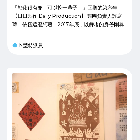
「彰化很有趣，可以挖一輩子。」回鄉的第六年，
【日日製作 Daily Production】 舞團負責人許庭
瑋，依舊這麼想著。2017年底，以舞者的身份剛與
布拉瑞揚舞團續約的他，在隔年過年期間，一場天命
般地神明指示，讓他想起當年上大學前，在舞出《夢
N型特派員
想》這支作品後喊下的誓言：「幾年之後，我要把彰
化翻過來