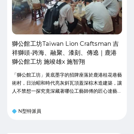
獅公館工坊Taiwan Lion Craftsman 吉
祥獅頭-跨海、融聚、漆刻、傳遶｜鹿港
獅公館工坊 施竣雄x 施智翔
「獅公館工坊」黃底墨字的招牌座落於鹿港桂花巷藝
術村，日治昭和時代亮灰斜瓦頂蓋深棕木造建築，讓
人不禁想一探究竟深藏著哪位工藝師傅的匠心達藝?
推門工坊裡有學生正持著小型獅頭筆繪的立體寬闊的
小獅臉，施竣雄藝師資深四十年坐鎮在側，擺著正在
N型特派員
晾乾的一層層彩繪獅頭，開朗燦笑的親兒傳人施智
翔，113年8月3日獨