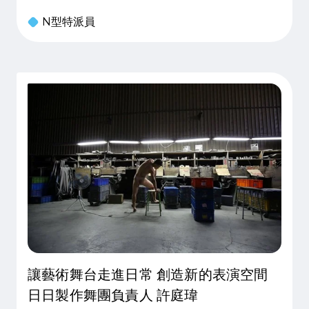
們來說並不算辛苦，因為回到秀水老家，才能真正放
N型特派員
鬆，感受到步調慢下來的自在感。然而隨著女兒榻米
的出生並逐漸長大，摩比開
讓藝術舞台走進日常 創造新的表演空間
日日製作舞團負責人 許庭瑋