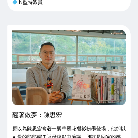
N型特派員
彰路上的交叉路口，附近即是彰濱工業區。幾分鐘
後，誠誠的車也到了。「
醒著做夢：陳思宏
原以為陳思宏會著一襲華麗花襯衫粉墨登場，他卻以
可愛的熊熊帽Ｔ返母校彰中演講，興許是回家的感