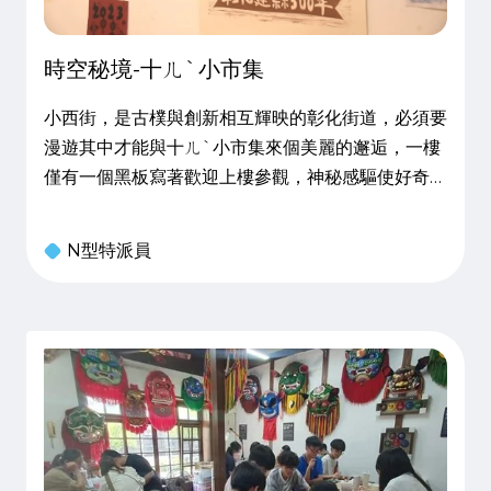
時空秘境-十ㄦˋ小市集
小西街，是古樸與創新相互輝映的彰化街道，必須要
漫遊其中才能與十ㄦˋ小市集來個美麗的邂逅，一樓
僅有一個黑板寫著歡迎上樓參觀，神秘感驅使好奇心
之下，走上二樓推開門將會發現，精巧的商品、暖黃
的光線、嫩綠的植栽、四溢的香氣，時空與空間彷彿
N型特派員
不存在於此地，不知不覺會迷失在十ㄦˋ小市集中，
忘記一切憂慮煩惱。 勇闖