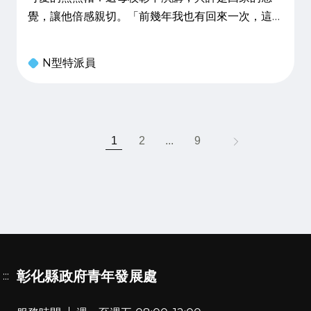
覺，讓他倍感親切。「前幾年我也有回來一次，這一
棟圖書館是全新的，但高一到高三的教室都還在，和
我讀書的時候並沒有差很多。」數了數，陳思宏是 8
N型特派員
3 級畢業校友，正好已從彰中畢業三十年。 旅行之
必要1994 年，彼時
1
2
...
9
彰化縣政府青年發展處
:::